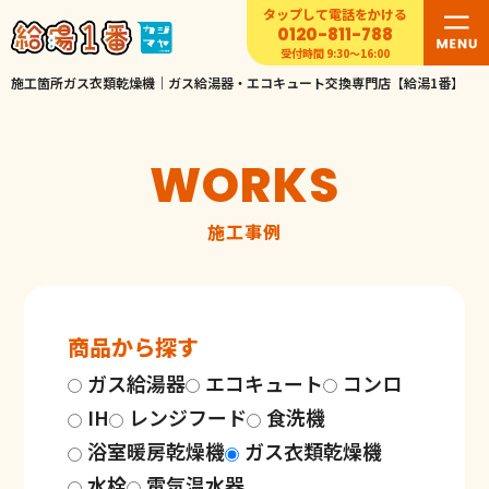
タップして電話をかける
0120-811-788
受付時間 9:30〜16:00
施工箇所ガス衣類乾燥機｜ガス給湯器・エコキュート交換専門店【給湯1番】
WORKS
施工事例
商品から探す
ガス給湯器
エコキュート
コンロ
IH
レンジフード
食洗機
浴室暖房乾燥機
ガス衣類乾燥機
水栓
電気温水器